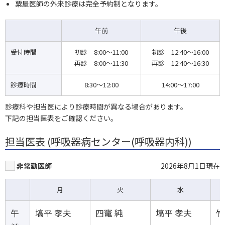
粟屋医師の外来診療は完全予約制となります。
午前
午後
受付時間
初診 8:00～11:00
初診 12:40～16:00
再診 8:00～11:30
再診 12:40～16:30
診療時間
8:30～12:00
14:00～17:00
診療科や担当医により診療時間が異なる場合があります。
下記の担当医表をご確認ください。
担当医表 (呼吸器病センター(呼吸器内科))
非常勤医師
2026年8月1日現在
月
火
水
午
塙平 孝夫
四竃 純
塙平 孝夫
竹