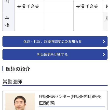
前
長澤 千奈美
長澤 千奈美
佐
午
粟
後
休診・代診、診療時間変更のお知らせ
担当医表を印刷する
医師の紹介
常勤医師
呼吸器病センター(呼吸器内科)医長
四竃 純