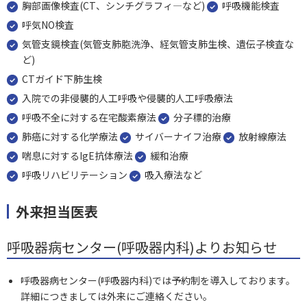
胸部画像検査(CT、シンチグラフィ―など)
呼吸機能検査
呼気NO検査
気管支鏡検査(気管支肺胞洗浄、経気管支肺生検、遺伝子検査な
ど)
CTガイド下肺生検
入院での非侵襲的人工呼吸や侵襲的人工呼吸療法
呼吸不全に対する在宅酸素療法
分子標的治療
肺癌に対する化学療法
サイバーナイフ治療
放射線療法
喘息に対するIgE抗体療法
緩和治療
呼吸リハビリテーション
吸入療法など
外来担当医表
呼吸器病センター(呼吸器内科)よりお知らせ
呼吸器病センター(呼吸器内科)では予約制を導入しております。
詳細につきましては外来にご連絡ください。