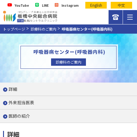
English
中文
YouTube
LINE
Instagram
トップページ
診療科のご案内
呼吸器病センター(呼吸器内科)
呼吸器病センター(呼吸器内科)
診療科のご案内
詳細
外来担当医表
医師の紹介
詳細