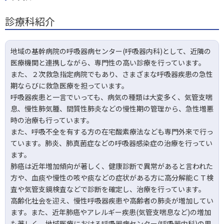
診療科紹介
地域の基幹病院の呼吸器病センター(呼吸器内科)として、近隣の
医療機関と連携しながら、専門性の高い診療を行っています。
また、２次救急指定病院でもあり、さまざまな呼吸器疾患の急性
期ならびに救急医療を担っています。
呼吸器疾患と一言でいっても、病気の種類は大変多く、気管支喘
息、慢性肺気腫、間質性肺炎などの慢性期の管理から、急性増悪
時の治療も行っています。
また、呼吸不全を有する方の在宅酸素療法なども専門外来で行っ
ています。肺炎、肺真菌症などの呼吸器感染症の治療を行ってい
ます。
肺癌は近年増加傾向が著しく、健康診断で異常があると言われた
方や、血痰や慢性の咳や痰などの症状がある方に高分解能ＣＴ検
査や気管支鏡検査などで診断を確定し、治療を行っています。
高齢化社会を迎え、慢性呼吸器疾患や高齢者の肺炎が増加してい
ます。また、近年肺癌やアレルギー疾患(気管支喘息など)の増加
も著しく、地域医療における呼吸器病センター(呼吸器内科)の果