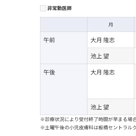
非常勤医師
月
午前
大月 隆志
池上 望
午後
大月 隆志
池上 望
※診療状況により受付終了時間が早まる場
※土曜午後の小児皮膚科は板橋セントラルク