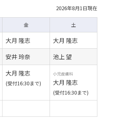
2026年8月1日現在
金
土
大月 隆志
大月 隆志
安井 玲奈
池上 望
大月 隆志
小児皮膚科
大月 隆志
(受付16:30まで)
(受付16:30まで)