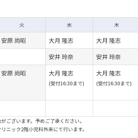
火
水
木
安原 尚昭
大月 隆志
大月 隆志
安井 玲奈
安井 玲奈
安原 尚昭
大月 隆志
大月 隆志
(受付16:30まで)
(受付16:30まで)
合がございます。予めご了承ください。
リニック2階小児科外来にて行います。