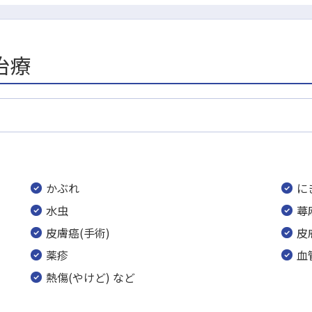
治療
かぶれ
に
水虫
蕁
皮膚癌(手術)
皮
薬疹
血
熱傷(やけど) など