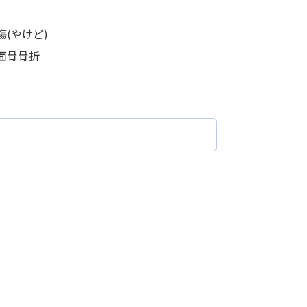
傷(やけど)
面骨骨折