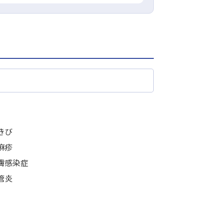
きび
麻疹
膚感染症
管炎