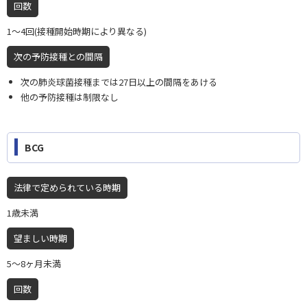
回数
1〜4回(接種開始時期により異なる)
次の予防接種との間隔
次の肺炎球菌接種までは27日以上の間隔をあける
他の予防接種は制限なし
BCG
法律で定められている時期
1歳未満
望ましい時期
5〜8ヶ月未満
回数