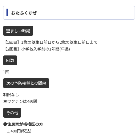
おたふくかぜ
望ましい時期
【1回目】1歳の誕生日前日から2歳の誕生日前日まで
【2回目】小学校入学前の1年間(年長)
回数
1回
次の予防接種との間隔
制限なし
生ワクチンは4週間
その他
●住民票が板橋区の方
1,400円(税込)