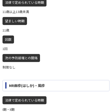
法律で定められている時期
11歳以上13歳未満
望ましい時期
11歳
回数
1回
次の予防接種との間隔
制限なし
MR麻疹(はしか)・風疹
法律で定められている時期
I期・II期