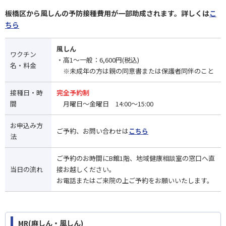
板橋区から風しんの予防接種費用が一部助成されます。詳しくは
こ
ちら
風しん
ワクチン
・高1〜一般：6,600円(税込)
名・料金
※未成年の方は親の同意書または保護者同伴のこと
接種日・時
完全予約制
間
月曜日～金曜日 14:00～15:00
お申込み方
ご予約、お問い合わせは
こちら
法
ご予約のお時間にB館1階、地域健康相談室の窓口へ直
当日の流れ
接お越しください。
お電話またはご来院の上ご予約をお願いいたします。
MR(麻しん・風しん)