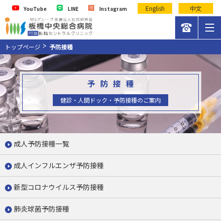
English
中文
YouTube
LINE
Instagram
トップページ
予防接種
予防接種
健診・人間ドック・予防接種のご案内
成人予防接種一覧
成人インフルエンザ予防接種
新型コロナウイルス予防接種
肺炎球菌予防接種