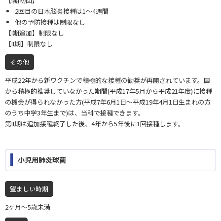
【I期初回】
2回目の日本脳炎接種は1〜4週間
他の予防接種は制限なし
【I期追加】制限なし
【II期】制限なし
その他
平成22年から新ワクチンで積極的な接種の勧奨が再開されています。国
から積極的推奨していなかった期間(平成17年5月から平成21年度)に接種
の機会が得られなかった方(平成7年6月1日〜平成19年4月1日生まれの方
のうち中学3年生まで)は、当科で接種できます。
第II期は追加接種終了した後、4年から5年後に1回接種します。
小児用肺炎球菌
望ましい時期
2ヶ月〜5歳未満