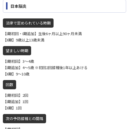
日本脳炎
法律で定められている時期
【I期初回・I期追加】生後6ヶ月以上90ヶ月未満
【II期】9歳以上13歳未満
望ましい時期
【I期初回】3〜4歳
【I期追加】4〜5歳 ※初回2回接種後1年以上あける
【II期】9〜10歳
回数
【I期初回】2回
【I期追加】1回
【II期】1回
次の予防接種との間隔