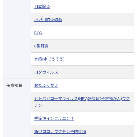
日本脳炎
小児用肺炎球菌
BCG
B型肝炎
水痘(水ぼうそう)
ロタウィルス
任意接種
おたふくかぜ
ヒトパピローマウイルス(HPV)感染症(子宮頸がん)ワク
チン
季節性インフルエンザ
新型コロナワクチン予防接種