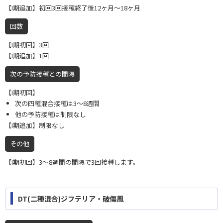
【I期追加】初回3回接種終了後12ヶ月〜18ヶ月
回数
【I期初回】3回
【I期追加】1回
次の予防接種との間隔
【I期初回】
次の四種混合接種は3〜8週間
他の予防接種は制限なし
【I期追加】制限なし
その他
【I期初回】3〜8週間の間隔で3回接種します。
DT(二種混合)ジフテリア・破傷風