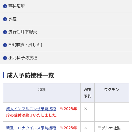
帯状疱疹
水痘
流行性耳下腺炎
MR(麻疹・風しん)
小児科予防接種
成人予防接種一覧
種類
WEB
ワクチン
予約
成人インフルエンザ予防接種
※2025年
×
度の受付は終了いたしました。
新型コロナウイルス予防接種
※2025年
×
モデルナ社製