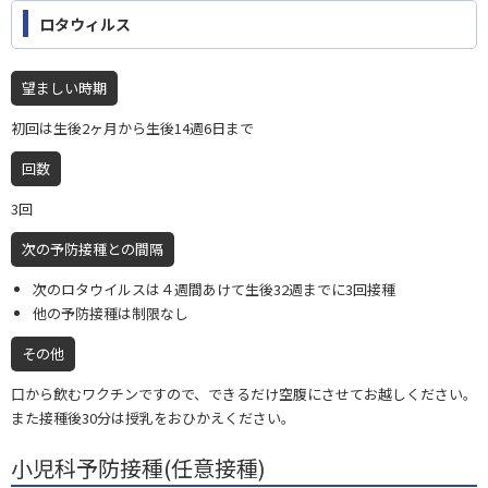
ロタウィルス
望ましい時期
初回は生後2ヶ月から生後14週6日まで
回数
3回
次の予防接種との間隔
次のロタウイルスは４週間あけて生後32週までに3回接種
他の予防接種は制限なし
その他
口から飲むワクチンですので、できるだけ空腹にさせてお越しください。
また接種後30分は授乳をおひかえください。
小児科予防接種(任意接種)