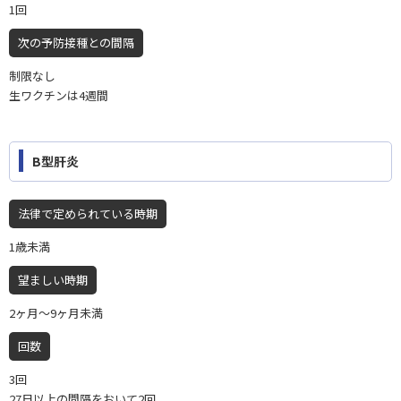
1回
次の予防接種との間隔
制限なし
生ワクチンは4週間
B型肝炎
法律で定められている時期
1歳未満
望ましい時期
2ヶ月〜9ヶ月未満
回数
3回
27日以上の間隔をおいて2回