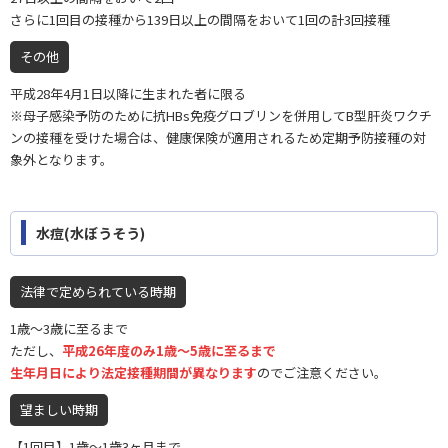
さらに1回目の接種から139日以上の間隔をおいて1回の計3回接種
その他
平成28年4月1日以降に生まれた者に限る
※母子感染予防のために抗HBs免疫グロブリンを併用してB型肝炎ワクチ
ンの接種を受けた場合は、健康保険が適用されるため定期予防接種の対
象外となります。
水痘(水ぼうそう)
法律で定められている時期
1歳〜3歳に至るまで
ただし、
平成26年度のみ1歳〜5歳に至るまで
生年月日により法定接種期間が異なります
のでご注意ください。
望ましい時期
【1回目】1歳〜1歳3ヶ月まで