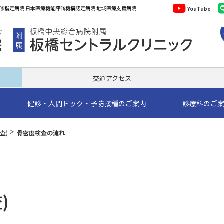
YouTube
交通アクセス
健診・人間ドック・予防接種のご案内
診療科のご
査)
骨密度検査の流れ
)