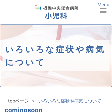
Menu
ご予約・お問い合わせ
03-3967-9915
（AM8:30〜PM5:00）
24時間受付
03-3967-
1181
（代表）
いろいろな症状や病気
について
topページ
いろいろな症状や病気について
comingsoon